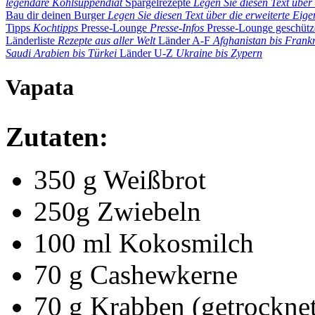
legendäre Kohlsuppendiät
Spargelrezepte
Legen Sie diesen Text über 
Bau dir deinen Burger
Legen Sie diesen Text über die erweiterte Eigen
Tipps
Kochtipps
Presse-Lounge
Presse-Infos
Presse-Lounge geschütz
Länderliste
Rezepte aus aller Welt
Länder A-F
Afghanistan bis Frank
Saudi Arabien bis Türkei
Länder U-Z
Ukraine bis Zypern
Vapata
Zutaten:
350 g Weißbrot
250g Zwiebeln
100 ml Kokosmilch
70 g Cashewkerne
70 g Krabben (getrockne