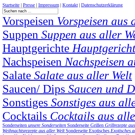
Startseite
|
Presse
|
Impressum
|
Kontakt
|
Datenschutzerklärung
Vorspeisen
Vorspeisen aus a
Suppen
Suppen aus aller We
Hauptgerichte
Hauptgericht
Nachspeisen
Nachspeisen au
Salate
Salate aus aller Welt
Saucen/ Dips
Saucen und Di
Sonstiges
Sonstiges aus all
Cocktails
Cocktails aus alle
Sonderseiten
unsere Sonderseiten
Sonderseite Grillen
Grillrezepte aus
Weihnachtsrezepte aus aller Welt
Sonderseite Exotisches
Exotisches a